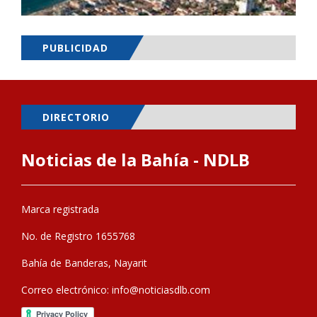
PUBLICIDAD
DIRECTORIO
Noticias de la Bahía - NDLB
Marca registrada
No. de Registro 1655768
Bahía de Banderas, Nayarit
Correo electrónico:
info@noticiasdlb.com