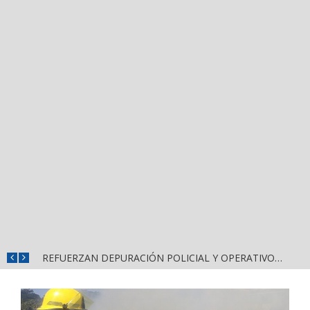
REFUERZAN COMBATE AL DENGUE CON NUEVA JORNADA DEL LIMPIATÓN EN BAHÍA DE BANDERAS
REFUERZAN DEPURACIÓN POLICIAL Y OPERATIVOS EN FRONTERAS DE NAYARIT