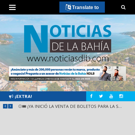
Translate to
¡EXTRA!
GOBIERNO ESTATAL Y DIF NAYARIT SUPERVISAN MEJORAS EN ESCUELA DE SANTIAGO IXCUINTLA
⚾🎟️ ¡YA INICIÓ LA VENTA DE BOLETOS PARA LA SERIE DEL CARIBE KIDS NAYARIT 2026!