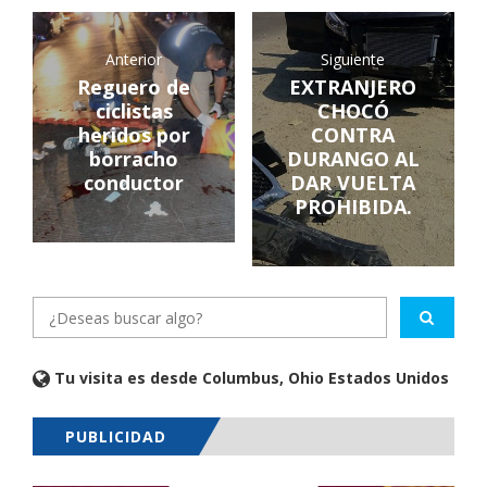
Anterior
Siguiente
Reguero de
EXTRANJERO
ciclistas
CHOCÓ
heridos por
CONTRA
borracho
DURANGO AL
conductor
DAR VUELTA
PROHIBIDA.
Tu visita es desde Columbus, Ohio Estados Unidos
PUBLICIDAD