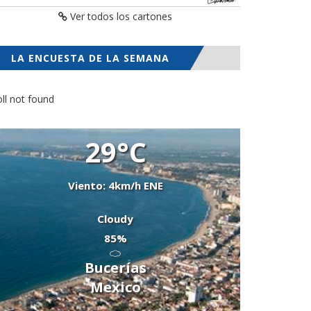
Ver todos los cartones
LA ENCUESTA DE LA SEMANA
ll not found
29°C
Viento: 4km/h ENE
Cloudy
85%
Bucerías
Mexico