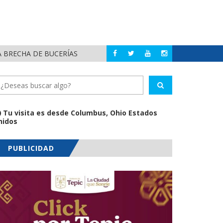
A BRECHA DE BUCERÍAS
REFU
BAHÍA DE BANDERAS
Tu visita es desde Columbus, Ohio Estados
nidos
PUBLICIDAD