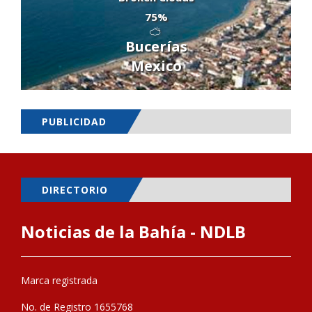
75%
Bucerías
Mexico
PUBLICIDAD
DIRECTORIO
Noticias de la Bahía - NDLB
Marca registrada
No. de Registro 1655768