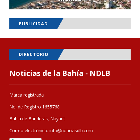
PUBLICIDAD
DIRECTORIO
Noticias de la Bahía - NDLB
Marca registrada
No. de Registro 1655768
Bahía de Banderas, Nayarit
Correo electrónico:
info@noticiasdlb.com