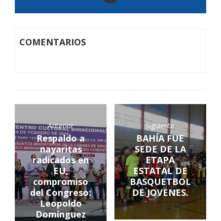
COMENTARIOS
Anterior
Siguiente
Respaldo a
BAHÍA FUE
nayaritas
SEDE DE LA
radicados en
ETAPA
EU,
ESTATAL DE
compromiso
BASQUETBOL
del Congreso:
DE JOVENES.
Leopoldo
Domínguez