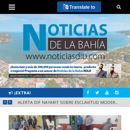
Translate to
¡EXTRA!
FORTALECE GOBERNADOR MIGUEL ÁNGEL NAVARRO LA COORDINACIÓN CON EL SECTOR EDUCATIVO EN NAYARIT
ALERTA DIF NAYARIT SOBRE ESCLAVITUD MODERNA Y FALSAS OFERTAS DE TRABAJO