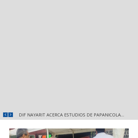
¡FALTAN TRES DÍAS! EL TREN DE LA SALUD LLEGA A TEPIC CON ATENCIÓN MÉDICA GRATUITA
DIF NAYARIT ACERCA ESTUDIOS DE PAPANICOLAOU A LAS MUJERES