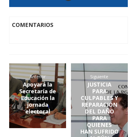
COMENTARIOS
Anterior
Siguiente
Apoyará la
JUSTICIA
Secretaría de
PARA
Educación la
CULPABLES Y
jornada
REPARACIÓN
electoral
DEL DAÑO
PARA
QUIENES
HAN SUFRIDO