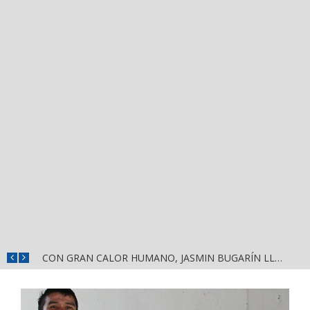
¡HÉCTOR SANTANA RECORRE EL MERCADO JUAN ESCUTIA Y EL MERCADO MORELOS DE TEPIC!
CON GRAN CALOR HUMANO, JASMIN BUGARÍN LLEVA A LAS VARAS, COMPOSTELA, EL MENSAJE DE LA DEFENSA DE LA TRANSFORMACIÓN Y LA SOBERANÍA