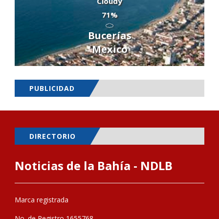
Cloudy
71%
Bucerías
Mexico
PUBLICIDAD
DIRECTORIO
Noticias de la Bahía - NDLB
Marca registrada
No. de Registro 1655768