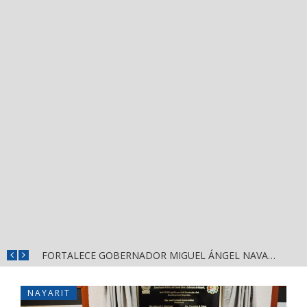
MÁS SEGURIDAD, SALUD Y CERCANÍA: LAS ACCIONES QUE TRANSFORMAN EL BIENESTAR EN NAYARIT
FORTALECE GOBERNADOR MIGUEL ÁNGEL NAVARRO LA COORDINACIÓN CON EL SECTOR EDUCATIVO EN NAYARIT
NAYARIT