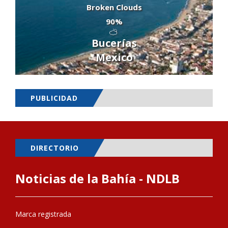
Broken Clouds
90%
Bucerías
Mexico
PUBLICIDAD
DIRECTORIO
Noticias de la Bahía - NDLB
Marca registrada