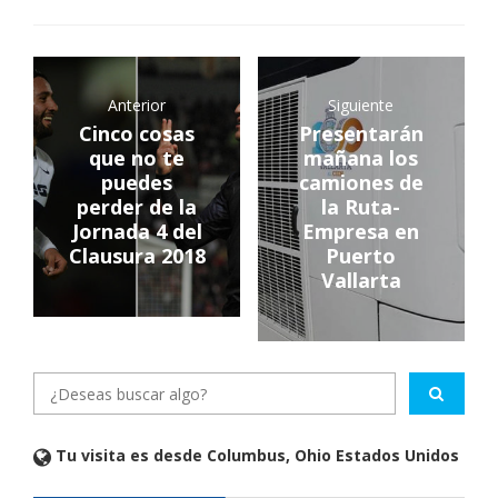
Anterior
Siguiente
Cinco cosas
Presentarán
que no te
mañana los
puedes
camiones de
perder de la
la Ruta-
Jornada 4 del
Empresa en
Clausura 2018
Puerto
Vallarta
Tu visita es desde Columbus, Ohio Estados Unidos