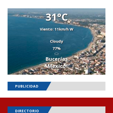
31°C
Viento: 11km/h W
Cloudy
77%
Bucerías
Mexico
PUBLICIDAD
DIRECTORIO