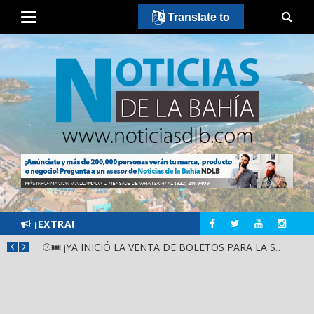
Translate to
¡EXTRA!
GOBIERNO ESTATAL Y DIF NAYARIT SUPERVISAN MEJORAS EN ESCUELA DE SANTIAGO IXCUINTLA
⚾🎟️ ¡YA INICIÓ LA VENTA DE BOLETOS PARA LA SERIE DEL CARIBE KIDS NAYARIT 2026!