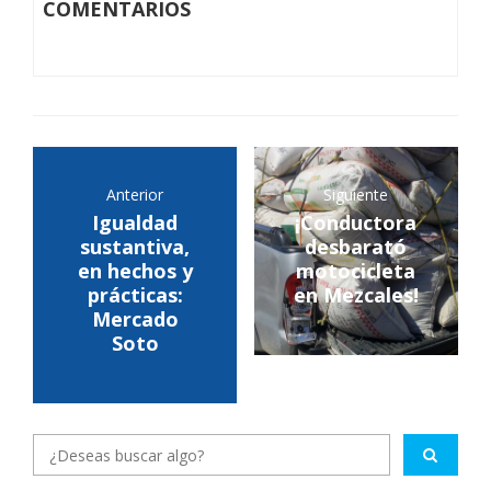
COMENTARIOS
Anterior
Siguiente
Igualdad
¡Conductora
sustantiva,
desbarató
en hechos y
motocicleta
prácticas:
en Mezcales!
Mercado
Soto