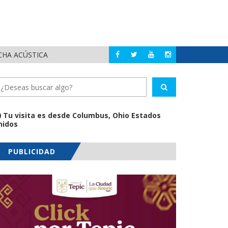
CHA ACÚSTICA
JUAN C
PUERTO VALLARTA
Tu visita es desde Columbus, Ohio Estados
nidos
PUBLICIDAD