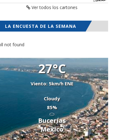
Ver todos los cartones
LA ENCUESTA DE LA SEMANA
ll not found
27°C
Viento: 5km/h ENE
Cloudy
85%
Bucerías
Mexico