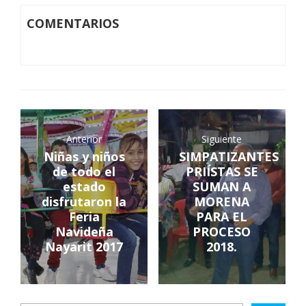
COMENTARIOS
Anterior
Siguiente
Niñas y niños
SIMPATIZANTES
de todo el
PRIÍSTAS SE
estado
SUMAN A
disfrutaron la
MORENA
Feria
PARA EL
Navideña
PROCESO
Nayarit 2017
2018.