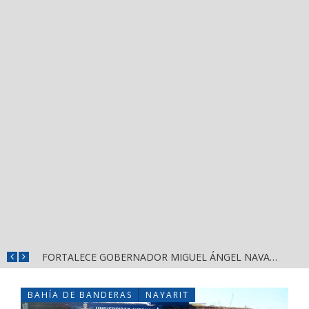
MÁS SEGURIDAD, SALUD Y CERCANÍA: LAS ACCIONES QUE TRANSFORMAN EL BIENESTAR EN NAYARIT
FORTALECE GOBERNADOR MIGUEL ÁNGEL NAVARRO LA COORDINACIÓN CON EL SECTOR EDUCATIVO EN NAYARIT
BAHÍA DE BANDERAS
NAYARIT