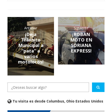
Anterior
Siguiente
¡Deja
¡ROBAN
Tránsito
MOTO EN
Municipal a
SORIANA
“pata” a
EXPRESS!
varios
motolocos!
Tu visita es desde Columbus, Ohio Estados Unidos