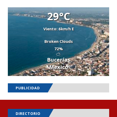
29°C
Viento: 6km/h E
Broken Clouds
72%
Bucerías
Mexico
PUBLICIDAD
DIRECTORIO