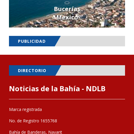
Bucerías
Mexico
PUBLICIDAD
DIRECTORIO
Noticias de la Bahía - NDLB
Marca registrada
No. de Registro 1655768
Bahía de Banderas, Nayarit