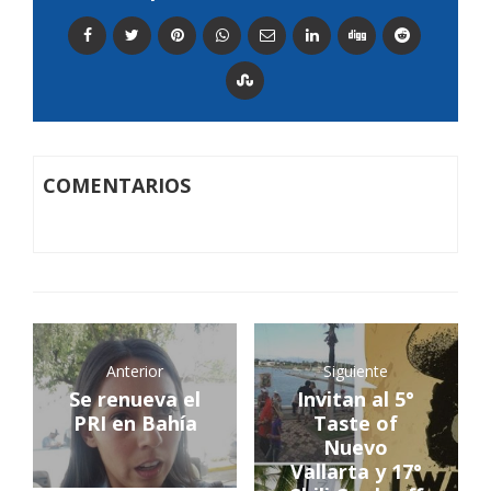
COMENTARIOS
Anterior
Siguiente
Se renueva el
Invitan al 5°
PRI en Bahía
Taste of
Nuevo
Vallarta y 17°