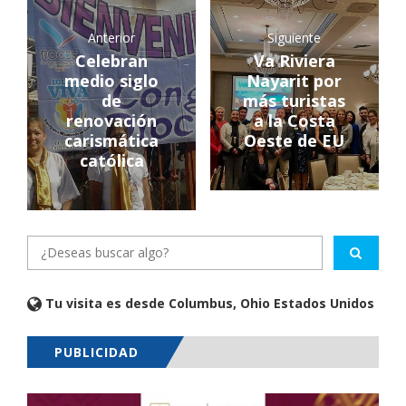
Anterior
Siguiente
Celebran
Va Riviera
medio siglo
Nayarit por
de
más turistas
renovación
a la Costa
carismática
Oeste de EU
católica
Tu visita es desde Columbus, Ohio Estados Unidos
PUBLICIDAD