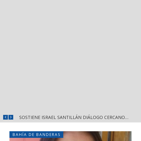
DESTACA MIGUEL ÁNGEL NAVARRO EVALUACIÓN PERMANENTE PARA GARANTIZAR LA SEGURIDAD EN NAYARIT
SOSTIENE ISRAEL SANTILLÁN DIÁLOGO CERCANO CON HABITANTES DE LA CALLE 2 DE OCTUBRE
BAHÍA DE BANDERAS