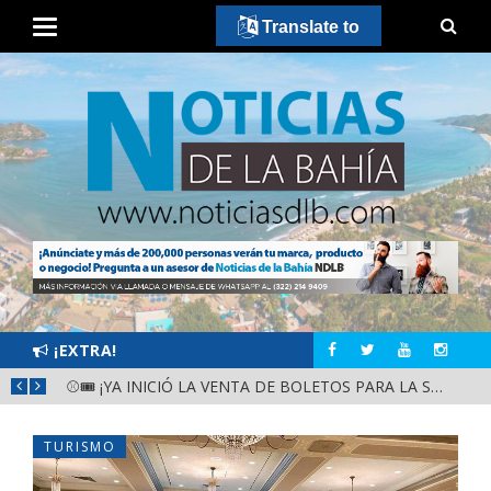
Translate to
¡EXTRA!
GOBIERNO ESTATAL Y DIF NAYARIT SUPERVISAN MEJORAS EN ESCUELA DE SANTIAGO IXCUINTLA
⚾🎟️ ¡YA INICIÓ LA VENTA DE BOLETOS PARA LA SERIE DEL CARIBE KIDS NAYARIT 2026!
TURISMO