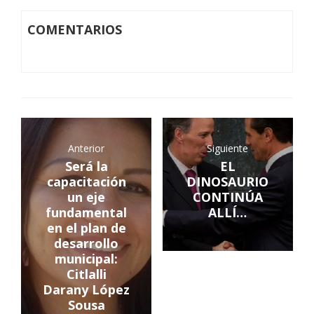
COMENTARIOS
Anterior
Siguiente
Será la
EL
capacitación
DINOSAURIO
un eje
CONTINÚA
fundamental
ALLÍ…
en el plan de
desarrollo
municipal:
Citlalli
Darany López
Sousa