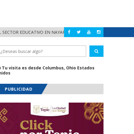
 SECTOR EDUCATIVO EN NAYARIT
ALERTA DIF NAYAR
NAYARIT
Tu visita es desde Columbus, Ohio Estados
nidos
PUBLICIDAD