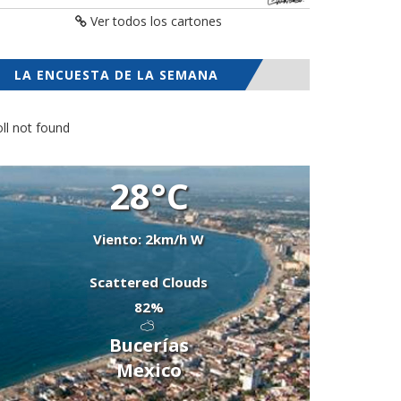
Ver todos los cartones
LA ENCUESTA DE LA SEMANA
ll not found
28°C
Viento: 2km/h W
Scattered Clouds
82%
Bucerías
Mexico