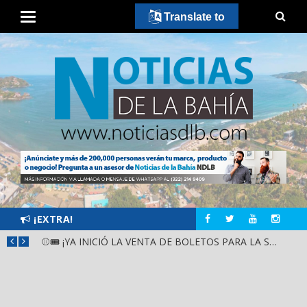
Translate to
¡EXTRA!
GOBIERNO ESTATAL Y DIF NAYARIT SUPERVISAN MEJORAS EN ESCUELA DE SANTIAGO IXCUINTLA
⚾🎟️ ¡YA INICIÓ LA VENTA DE BOLETOS PARA LA SERIE DEL CARIBE KIDS NAYARIT 2026!