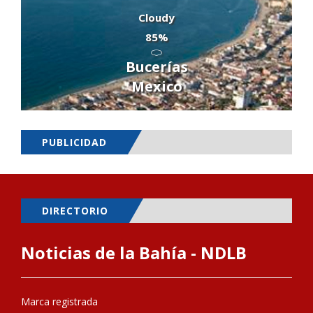
Cloudy
85%
Bucerías
Mexico
PUBLICIDAD
DIRECTORIO
Noticias de la Bahía - NDLB
Marca registrada