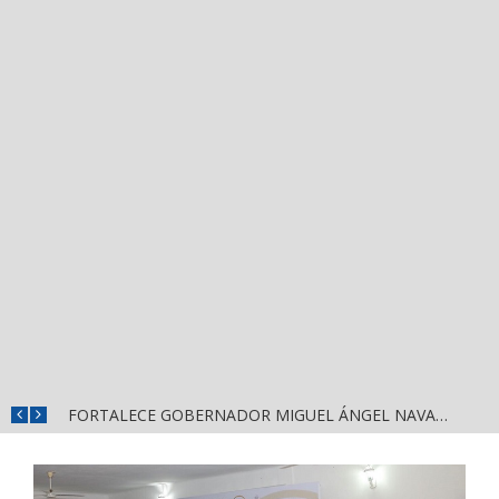
MÁS SEGURIDAD, SALUD Y CERCANÍA: LAS ACCIONES QUE TRANSFORMAN EL BIENESTAR EN NAYARIT
FORTALECE GOBERNADOR MIGUEL ÁNGEL NAVARRO LA COORDINACIÓN CON EL SECTOR EDUCATIVO EN NAYARIT