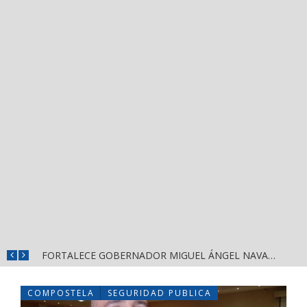
MÁS SEGURIDAD, SALUD Y CERCANÍA: LAS ACCIONES QUE TRANSFORMAN EL BIENESTAR EN NAYARIT
FORTALECE GOBERNADOR MIGUEL ÁNGEL NAVARRO LA COORDINACIÓN CON EL SECTOR EDUCATIVO EN NAYARIT
COMPOSTELA
SEGURIDAD PUBLICA