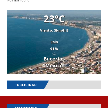
Poll not found
23°C
Viento: 5km/h E
Rain
91%
Bucerías
Mexico
PUBLICIDAD