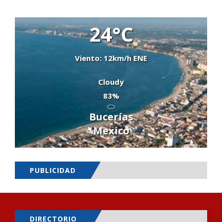
24°C
Viento: 12km/h ENE
Cloudy
83%
Bucerías
Mexico
PUBLICIDAD
DIRECTORIO