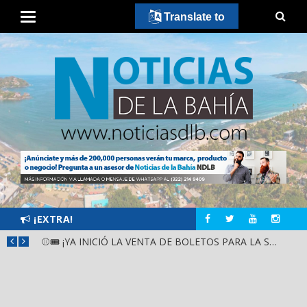
Translate to
¡EXTRA!
GOBIERNO ESTATAL Y DIF NAYARIT SUPERVISAN MEJORAS EN ESCUELA DE SANTIAGO IXCUINTLA
⚾🎟️ ¡YA INICIÓ LA VENTA DE BOLETOS PARA LA SERIE DEL CARIBE KIDS NAYARIT 2026!