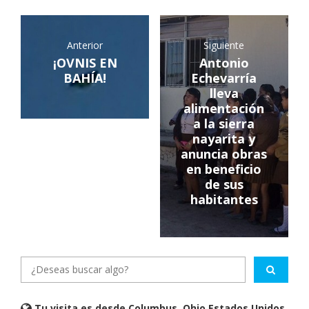
Anterior
Siguiente
¡OVNIS EN
Antonio
BAHÍA!
Echevarría
lleva
alimentación
a la sierra
nayarita y
anuncia obras
en beneficio
de sus
habitantes
Tu visita es desde Columbus, Ohio Estados Unidos