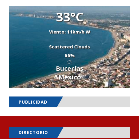
33°C
Viento: 11km/h W
Scattered Clouds
66%
Bucerías
Mexico
PUBLICIDAD
DIRECTORIO