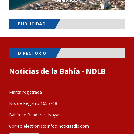
PUBLICIDAD
DIRECTORIO
Noticias de la Bahía - NDLB
Marca registrada
No. de Registro 1655768
Bahía de Banderas, Nayarit
Correo electrónico:
info@noticiasdlb.com