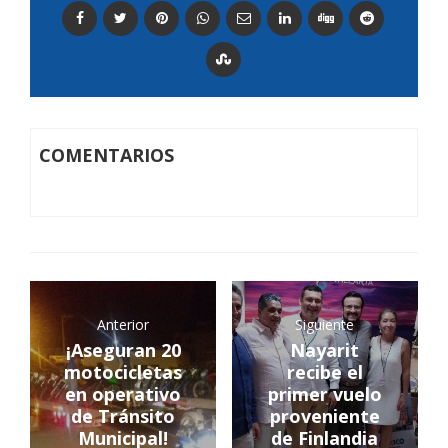
COMENTARIOS
Anterior
Siguiente
¡Aseguran 20
Nayarit
motocicletas
recibe el
en operativo
primer vuelo
de Tránsito
proveniente
Municipal!
de Finlandia