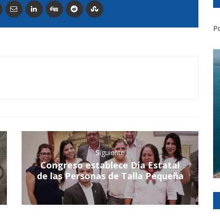
Po
Siguiente
Congreso establece Día Estatal
de las Personas de Talla Pequeña