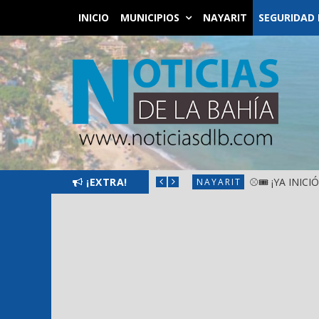
INICIO
MUNICIPIOS
NAYARIT
SEGURIDAD 
SANTIAGO IXCUINTLA
¡EXTRA!
⚾🎟️ ¡YA INIC
NAYARIT