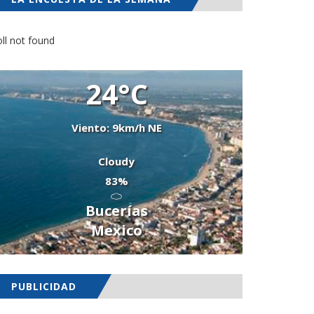
ll not found
24°C
Viento: 9km/h NE
Cloudy
83%
Bucerías
Mexico
PUBLICIDAD