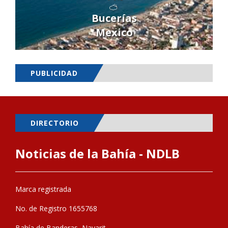
Bucerías
Mexico
PUBLICIDAD
DIRECTORIO
Noticias de la Bahía - NDLB
Marca registrada
No. de Registro 1655768
Bahía de Banderas, Nayarit