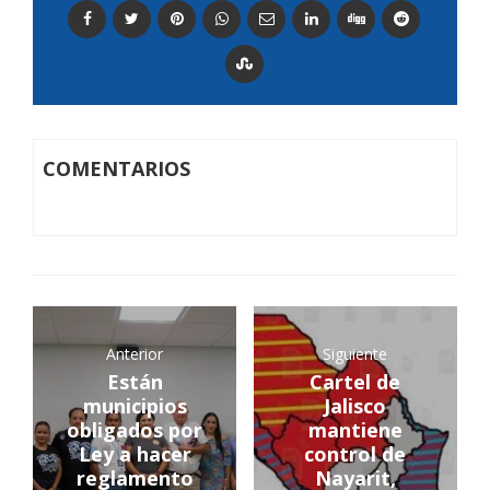
COMENTARIOS
Anterior
Siguiente
Están
Cartel de
municipios
Jalisco
obligados por
mantiene
Ley a hacer
control de
reglamento
Nayarit,