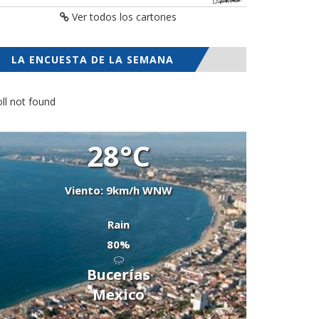
Ver todos los cartones
LA ENCUESTA DE LA SEMANA
ll not found
28°C
Viento: 9km/h WNW
Rain
80%
Bucerías
Mexico