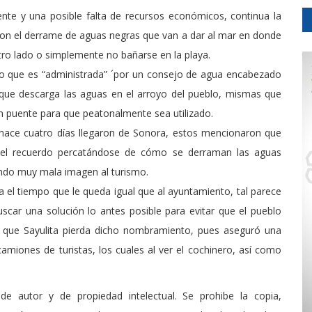
ente y una posible falta de recursos económicos, continua la
con el derrame de aguas negras que van a dar al mar en donde
 otro lado o simplemente no bañarse en la playa.
to que es “administrada” ´por un consejo de agua encabezado
a que descarga las aguas en el arroyo del pueblo, mismas que
n puente para que peatonalmente sea utilizado.
e hace cuatro días llegaron de Sonora, estos mencionaron que
del recuerdo percatándose de cómo se derraman las aguas
ndo muy mala imagen al turismo.
a el tiempo que le queda igual que al ayuntamiento, tal parece
scar una solución lo antes posible para evitar que el pueblo
e que Sayulita pierda dicho nombramiento, pues aseguró una
amiones de turistas, los cuales al ver el cochinero, así como
de autor y de propiedad intelectual. Se prohibe la copia,