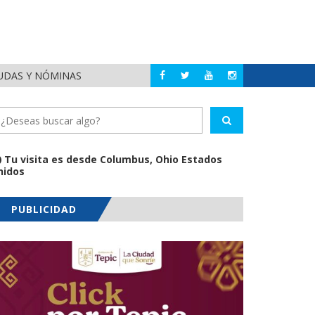
EUDAS Y NÓMINAS
DETIENEN AL EXGOBE
NACIONAL
Tu visita es desde Columbus, Ohio Estados
nidos
PUBLICIDAD