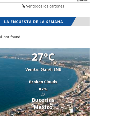
Ver todos los cartones
LA ENCUESTA DE LA SEMANA
ll not found
27°C
Viento: 6km/h ENE
Broken Clouds
87%
Bucerías
Mexico