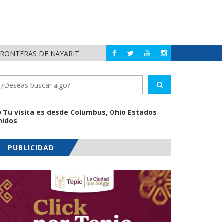
FRONTERAS DE NAYARIT
MUNICIPIOS DE NA
NAYARIT
Tu visita es desde Columbus, Ohio Estados
nidos
PUBLICIDAD