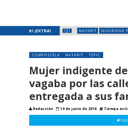
 LIMPIATÓN EN BAHÍA DE BANDERAS
¡EXTRA!
NAYARIT
SEGURIDAD 
COMPOSTELA
NAYARIT
TEPIC
Mujer indigente d
vagaba por las call
entregada a sus fa
Redacción
19 de junio de 2016
Tiempo esti
🔊 Esc