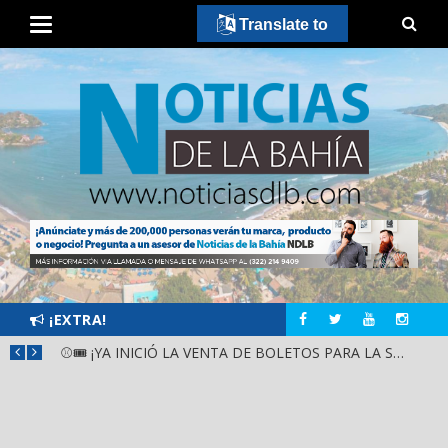
Translate to
¡EXTRA!
GOBIERNO ESTATAL Y DIF NAYARIT SUPERVISAN MEJORAS EN ESCUELA DE SANTIAGO IXCUINTLA
⚾🎟️ ¡YA INICIÓ LA VENTA DE BOLETOS PARA LA SERIE DEL CARIBE KIDS NAYARIT 2026!