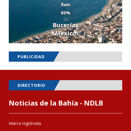
Rain
80%
Bucerías
Mexico
PUBLICIDAD
DIRECTORIO
Noticias de la Bahía - NDLB
Marca registrada