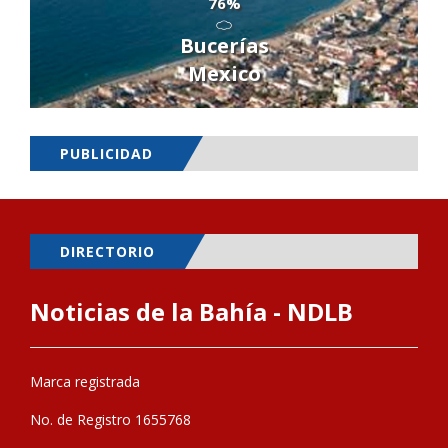
76%
Bucerías
Mexico
PUBLICIDAD
DIRECTORIO
Noticias de la Bahía - NDLB
Marca registrada
No. de Registro 1655768