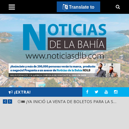
Translate to
¡EXTRA!
GOBIERNO ESTATAL Y DIF NAYARIT SUPERVISAN MEJORAS EN ESCUELA DE SANTIAGO IXCUINTLA
⚾🎟️ ¡YA INICIÓ LA VENTA DE BOLETOS PARA LA SERIE DEL CARIBE KIDS NAYARIT 2026!