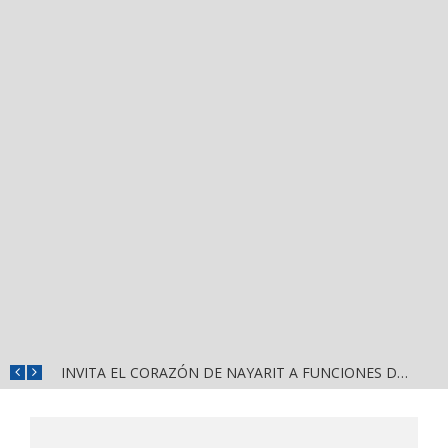
CONVOCA DIRECCIÓN DEL DEPORTE A LA «CASCARITA BAHÍA FEMENIL 2026» EN LA PRIMAVERA
INVITA EL CORAZÓN DE NAYARIT A FUNCIONES DE CINE GRATUITAS EN LA CONCHA ACÚSTICA