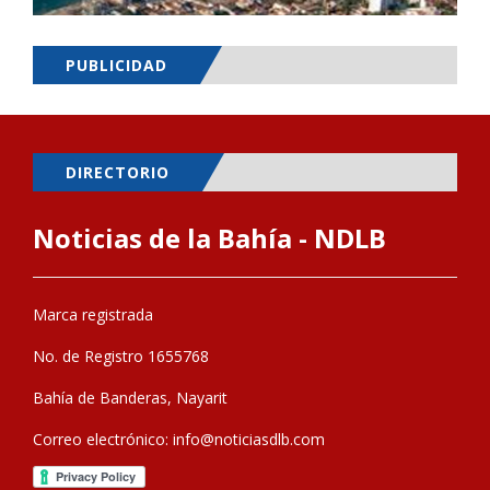
PUBLICIDAD
DIRECTORIO
Noticias de la Bahía - NDLB
Marca registrada
No. de Registro 1655768
Bahía de Banderas, Nayarit
Correo electrónico:
info@noticiasdlb.com