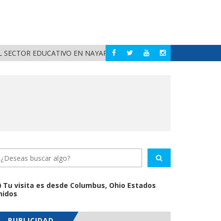
 SECTOR EDUCATIVO EN NAYARIT
ALERTA DIF NAYAR
NAYARIT
Tu visita es desde Columbus, Ohio Estados
nidos
PUBLICIDAD