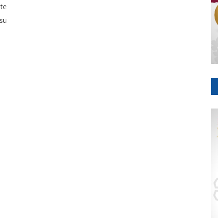
ste
su