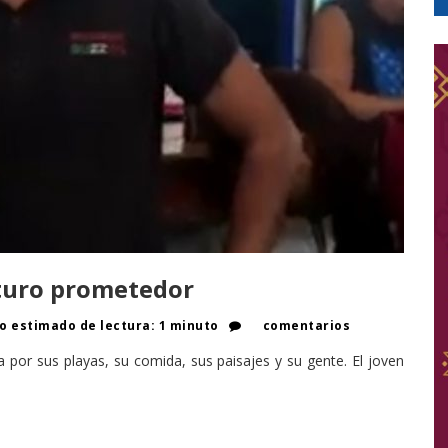
uturo prometedor
 estimado de lectura: 1 minuto
comentarios
por sus playas, su comida, sus paisajes y su gente. El joven