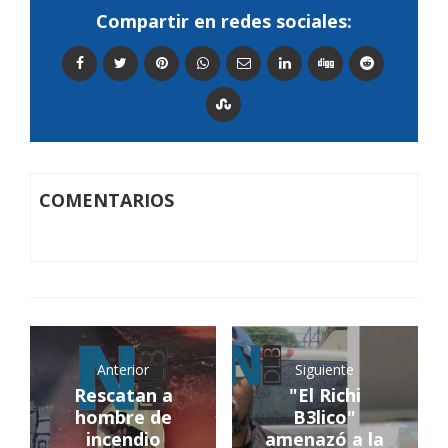
Compartir en redes sociales:
COMENTARIOS
Anterior
Siguiente
Rescatan a
"El Richi
hombre de
B3lico"
incendio
amenazó a la