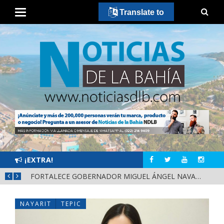
Translate to
¡EXTRA!
MÁS SEGURIDAD, SALUD Y CERCANÍA: LAS ACCIONES QUE TRANSFORMAN EL BIENESTAR EN NAYARIT
FORTALECE GOBERNADOR MIGUEL ÁNGEL NAVARRO LA COORDINACIÓN CON EL SECTOR EDUCATIVO EN NAYARIT
NAYARIT
TEPIC