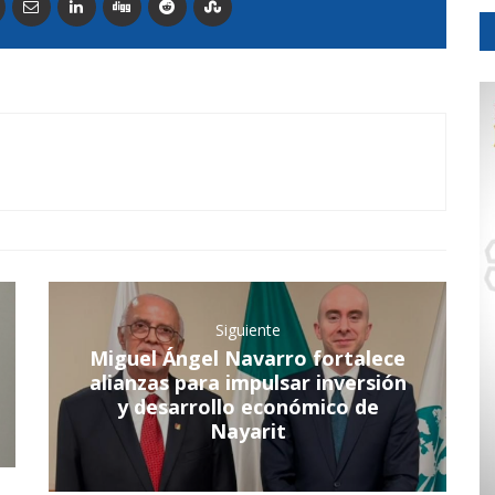
Siguiente
Miguel Ángel Navarro fortalece
alianzas para impulsar inversión
y desarrollo económico de
Nayarit