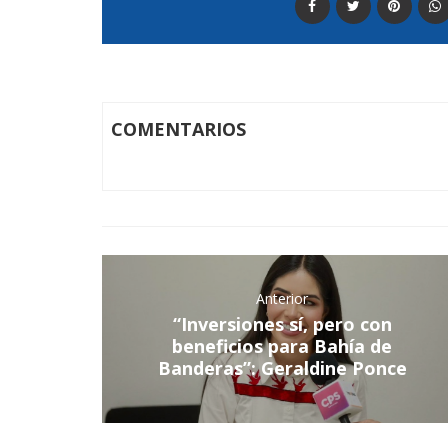
COMENTARIOS
Anterior
“Inversiones sí, pero con
beneficios para Bahía de
Banderas”: Geraldine Ponce