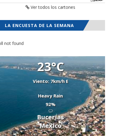
Ver todos los cartones
LA ENCUESTA DE LA SEMANA
ll not found
23°C
Viento: 7km/h E
Heavy Rain
92%
Bucerías
Mexico