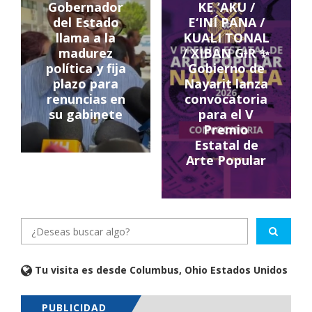
Gobernador
KE ‘AKU /
del Estado
E‘INÍ PANA /
llama a la
KUALI TONAL
madurez
/ XIBAN GƗR ✨
política y fija
Gobierno de
plazo para
Nayarit lanza
renuncias en
convocatoria
su gabinete
para el V
Premio
Estatal de
Arte Popular
Tu visita es desde Columbus, Ohio Estados Unidos
PUBLICIDAD