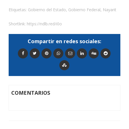
Etiquetas:
Gobierno del Estado
,
Gobierno Federal
,
Nayarit
Shortlink:
https://ndlb.red/i0o
Compartir en redes sociales:
COMENTARIOS