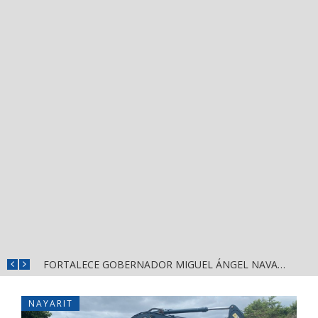
MÁS SEGURIDAD, SALUD Y CERCANÍA: LAS ACCIONES QUE TRANSFORMAN EL BIENESTAR EN NAYARIT
FORTALECE GOBERNADOR MIGUEL ÁNGEL NAVARRO LA COORDINACIÓN CON EL SECTOR EDUCATIVO EN NAYARIT
NAYARIT