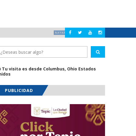
EUDAS Y NÓMINAS
DETIENEN AL EXGOBE
NACIONAL
Tu visita es desde Columbus, Ohio Estados
nidos
PUBLICIDAD