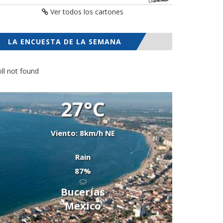
Ver todos los cartones
LA ENCUESTA DE LA SEMANA
ll not found
27°C
Viento: 8km/h NE
Rain
87%
Bucerías
Mexico