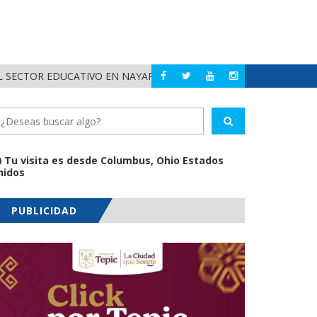
POLI
BAHÍA DE BANDERAS
DUCATIVO EN NAYARIT
Tu visita es desde Columbus, Ohio Estados
nidos
PUBLICIDAD