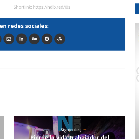
Shortlink:
https://ndlb.red/i0s
en redes sociales:
Siguiente
Pierde la vida trabajador del