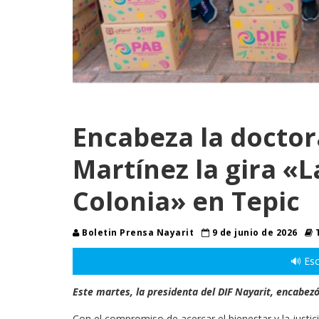
Encabeza la doctor
Martínez la gira «
Colonia» en Tepic
Boletin Prensa Nayarit
9 de junio de 2026
T
🔊 Esc
Este martes, la presidenta del DIF Nayarit, encabezó
Con el compromiso de acercar el bienestar y la justic