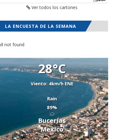
Ver todos los cartones
LA ENCUESTA DE LA SEMANA
ll not found
28°C
Viento: 4km/h ENE
Rain
89%
Bucerías
Mexico