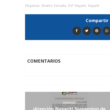
Etiquetas:
Beatriz Estrada
,
DIF Nayarit
,
Nayarit
Compartir 
COMENTARIOS
Anterior
¡Atención Nayarit! Suspension de