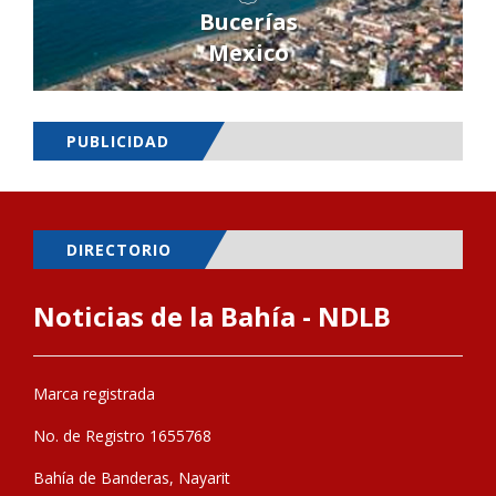
Bucerías
Mexico
PUBLICIDAD
DIRECTORIO
Noticias de la Bahía - NDLB
Marca registrada
No. de Registro 1655768
Bahía de Banderas, Nayarit