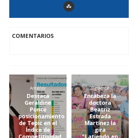
COMENTARIOS
Anterior
Siguiente
Destaca
Encabeza la
Geraldine
doctora
Ponce
Beatriz
posicionamiento
Estrada
de Tepic en el
Martínez la
Índice de
gira
Competitividad
"Latiendo en