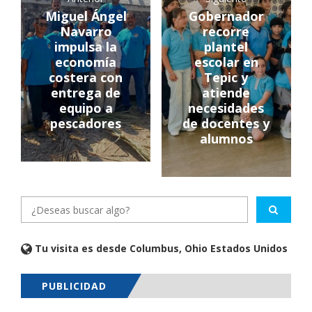
Miguel Ángel
Gobernador
Navarro
recorre
impulsa la
plantel
economía
escolar en
costera con
Tepic y
entrega de
atiende
equipo a
necesidades
pescadores
de docentes y
alumnos
Tu visita es desde Columbus, Ohio Estados Unidos
PUBLICIDAD