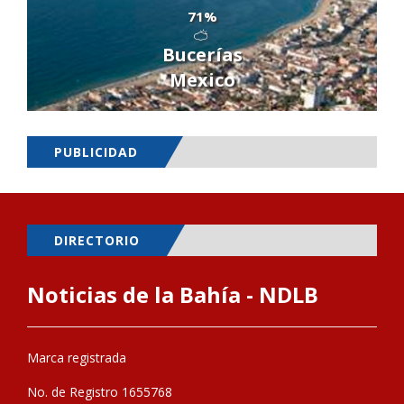
71%
Bucerías
Mexico
PUBLICIDAD
DIRECTORIO
Noticias de la Bahía - NDLB
Marca registrada
No. de Registro 1655768