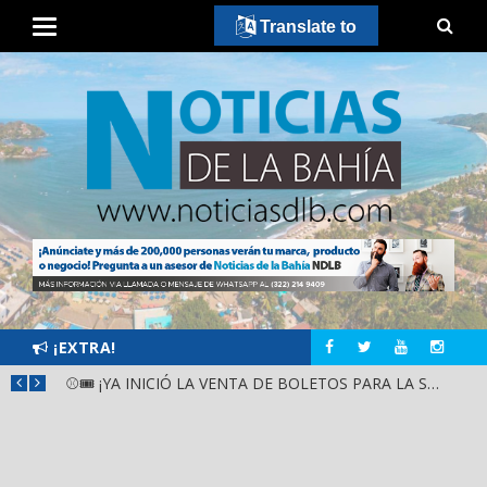
Translate to
¡EXTRA!
GOBIERNO ESTATAL Y DIF NAYARIT SUPERVISAN MEJORAS EN ESCUELA DE SANTIAGO IXCUINTLA
⚾🎟️ ¡YA INICIÓ LA VENTA DE BOLETOS PARA LA SERIE DEL CARIBE KIDS NAYARIT 2026!