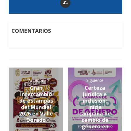
COMENTARIOS
Anterior
Siguiente
Gran
Certeza
intercambio
jurídica e
de estampas
inclusión:
del Mundial
Inicia
2026 en Valle
campaña de
Dorado
cambio de
género en