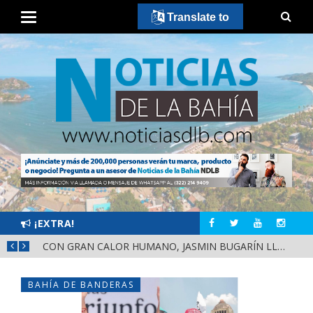
Translate to
¡EXTRA!
¡HÉCTOR SANTANA RECORRE EL MERCADO JUAN ESCUTIA Y EL MERCADO MORELOS DE TEPIC!
CON GRAN CALOR HUMANO, JASMIN BUGARÍN LLEVA A LAS VARAS, COMPOSTELA, EL MENSAJE DE LA DEFENSA DE LA TRANSFORMACIÓN Y LA SOBERANÍA
BAHÍA DE BANDERAS