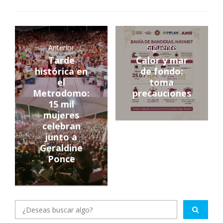
Anterior
Siguiente
Tarde
Calor y mar
histórica en
de fondo:
el
toma
Metrodomo:
precauciones
15 mil
mujeres
celebran
junto a
Geraldine
Ponce