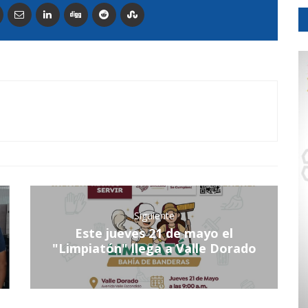
Siguiente
Este jueves 21 de mayo el
"Limpiatón" llega a Valle Dorado