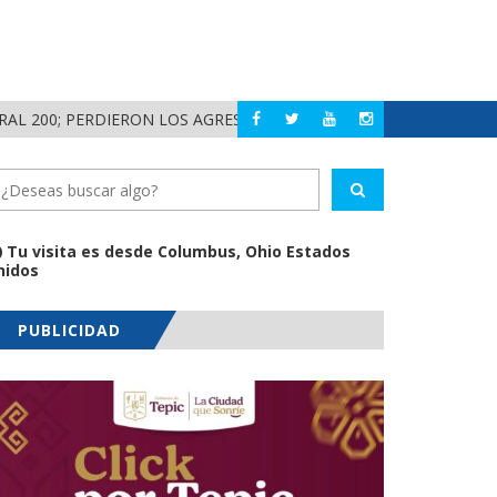
200; PERDIERON LOS AGRESORES!
¡HISTÓRICO! LOS 
NAYARIT
Tu visita es desde Columbus, Ohio Estados
nidos
PUBLICIDAD