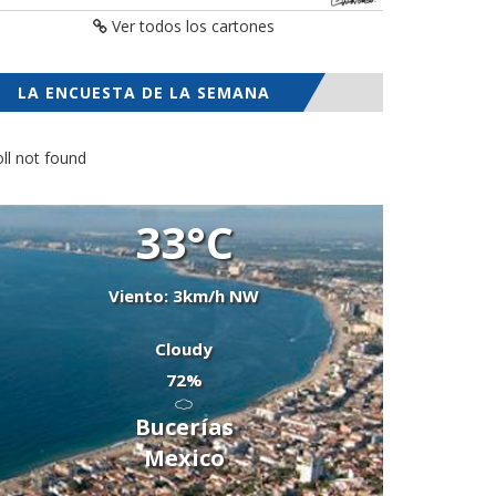
Ver todos los cartones
LA ENCUESTA DE LA SEMANA
ll not found
33°C
Viento: 3km/h NW
Cloudy
72%
Bucerías
Mexico