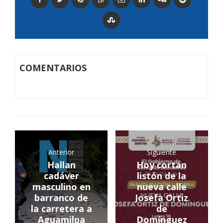
COMENTARIOS
Anterior
Siguiente
Hallan
Hoy cortan
cadáver
listón de la
masculino en
nueva calle
barranco de
Josefa Ortiz
la carretera a
de
Aguamilpa
Domínguez