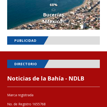
68%
Bucerías
Mexico
PUBLICIDAD
DIRECTORIO
Noticias de la Bahía - NDLB
Marca registrada
No. de Registro 1655768