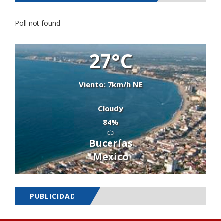
Poll not found
27°C
Viento: 7km/h NE
Cloudy
84%
Bucerías
Mexico
PUBLICIDAD