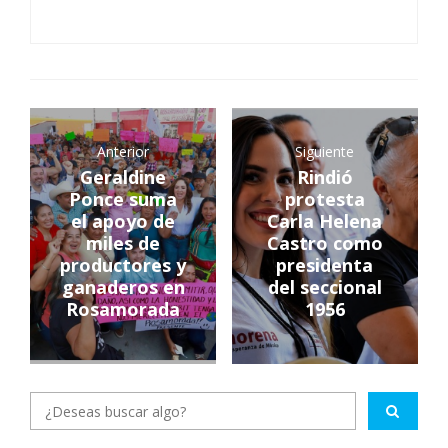
Anterior
Siguiente
Geraldine
Rindió
Ponce suma
protesta
el apoyo de
Carla Helena
miles de
Castro como
productores y
presidenta
ganaderos en
del seccional
Rosamorada
1956