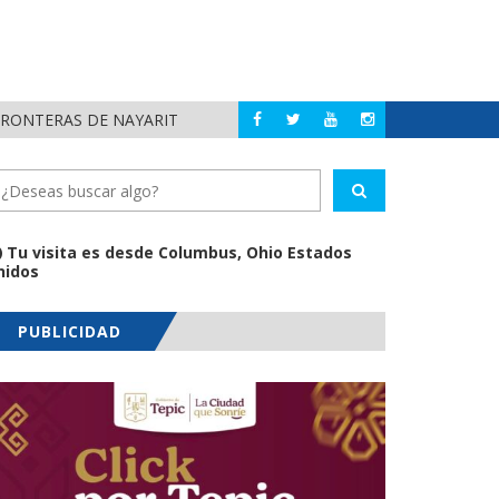
FRONTERAS DE NAYARIT
MUNICIPIOS DE N
NAYARIT
Tu visita es desde Columbus, Ohio Estados
nidos
PUBLICIDAD