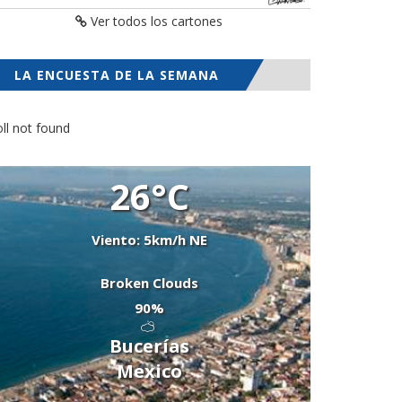
Ver todos los cartones
LA ENCUESTA DE LA SEMANA
ll not found
26°C
Viento: 5km/h NE
Broken Clouds
90%
Bucerías
Mexico