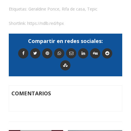
Etiquetas:
Geraldine Ponce
,
Rifa de casa
,
Tepic
Shortlink:
https://ndlb.red/hpx
Compartir en redes sociales:
COMENTARIOS