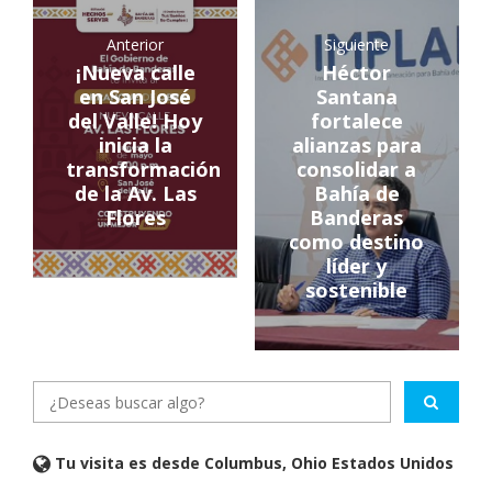
Anterior
Siguiente
¡Nueva calle
Héctor
en San José
Santana
del Valle! Hoy
fortalece
inicia la
alianzas para
transformación
consolidar a
de la Av. Las
Bahía de
Flores
Banderas
como destino
líder y
sostenible
Tu visita es desde Columbus, Ohio Estados Unidos