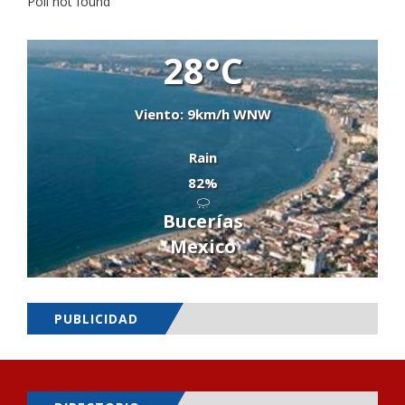
Poll not found
28°C
Viento: 9km/h WNW
Rain
82%
Bucerías
Mexico
PUBLICIDAD